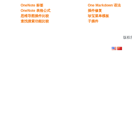
​​OneNote 标签
One Markdown 语法
OneNote 表格公式​
插件修复
​思维导图插件比较​
珍宝菜单模板
​查找搜索功能比较​
子插件
版权所