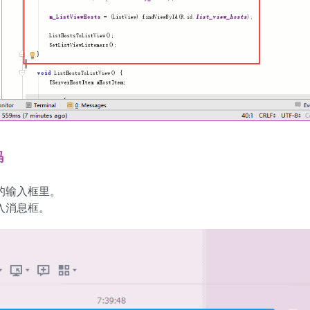
码
 的输入框里。
入消息框。