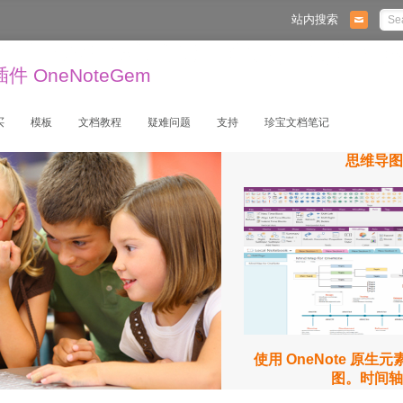
站内搜索
 OneNoteGem
买
模板
文档教程
疑难问题
支持
珍宝文档笔记
思维导图
使用 OneNote 原生
图。时间轴