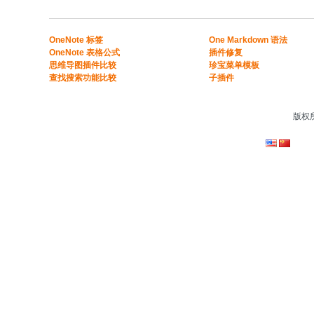
​​OneNote 标签
One Markdown 语法
OneNote 表格公式​
插件修复
​思维导图插件比较​
珍宝菜单模板
​查找搜索功能比较​
子插件
版权所