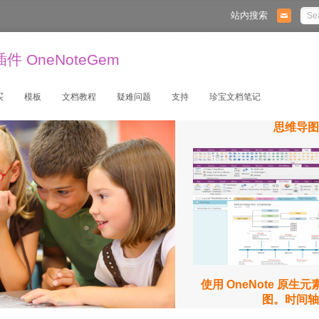
站内搜索
 OneNoteGem
买
模板
文档教程
疑难问题
支持
珍宝文档笔记
思维导图
使用 OneNote 原生
图。时间轴