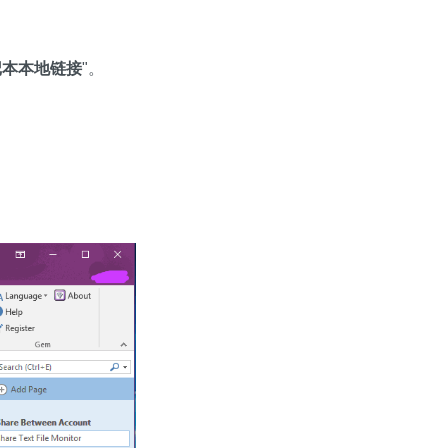
记本本地链接
"。