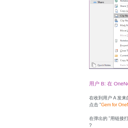
用户 B: 在 On
在收到用户 A 发
点击 "
Gem for One
在弹出的 "用链接
?