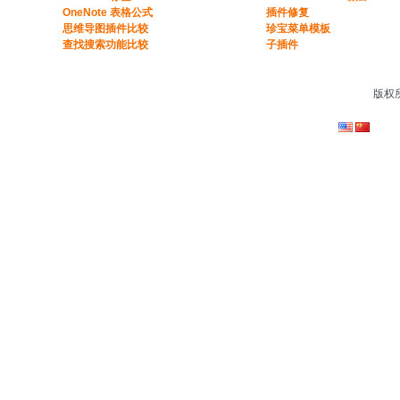
OneNote 表格公式​
插件修复
​思维导图插件比较​
珍宝菜单模板
​查找搜索功能比较​
子插件
版权所