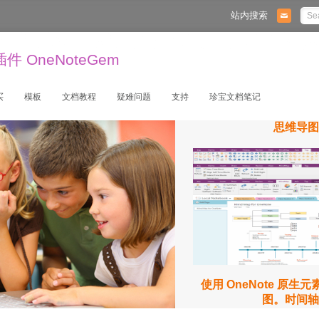
站内搜索
 OneNoteGem
买
模板
文档教程
疑难问题
支持
珍宝文档笔记
思维导图
使用 OneNote 原生
图。时间轴