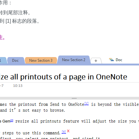
作用：
会跳转到尾部注释。
跳到 [1] 标志的段落。
注。