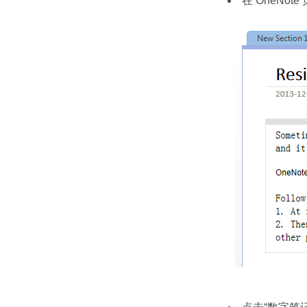
在 OneNo