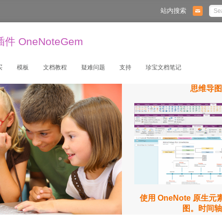
站内搜索
 OneNoteGem
买
模板
文档教程
疑难问题
支持
珍宝文档笔记
思维导图
使用 OneNote 原生
图。时间轴