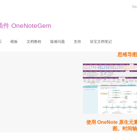
站内搜索
 OneNoteGem
买
模板
文档教程
疑难问题
支持
珍宝文档笔记
思维导图
使用 OneNote 原生
图。时间轴