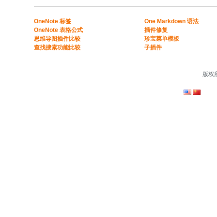
​​OneNote 标签
One Markdown 语法
OneNote 表格公式​
插件修复
​思维导图插件比较​
珍宝菜单模板
​查找搜索功能比较​
子插件
版权所