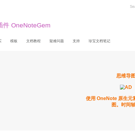
站内搜索
 OneNoteGem
买
模板
文档教程
疑难问题
支持
珍宝文档笔记
思维导
使用 OneNote 原
图。时间