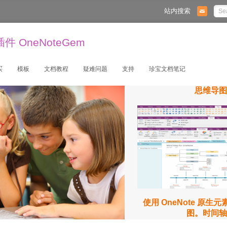
站内搜索
 OneNoteGem
买
模板
文档教程
疑难问题
支持
珍宝文档笔记
思维导图
使用 OneNote 原生
图。时间轴