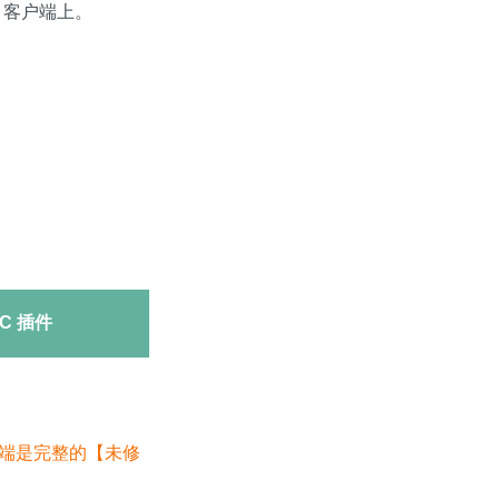
e 客户端上。
OneNoteGem
C 插件
网页端是完整的【未修