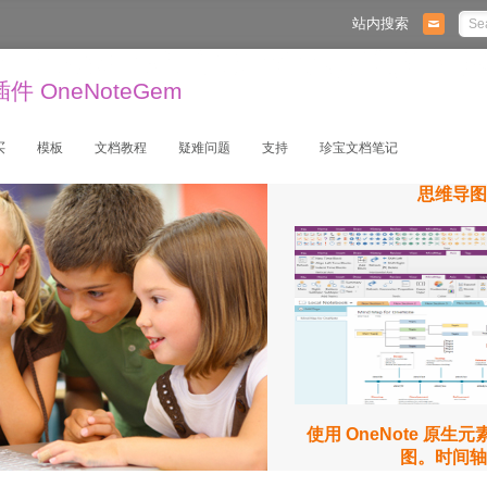
站内搜索
 OneNoteGem
买
模板
文档教程
疑难问题
支持
珍宝文档笔记
思维导图
使用 OneNote 原生
图。时间轴